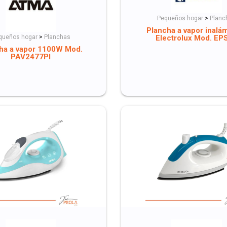
Pequeños hogar
>
Planc
Plancha a vapor inalá
Electrolux Mod. EP
queños hogar
>
Planchas
ha a vapor 1100W Mod.
PAV2477PI