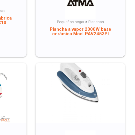
has
mbrica
S10
Pequeños hogar
>
Planchas
Plancha a vapor 2000W base
cerámica Mod. PAV2453PI