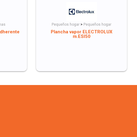
has
Pequeños hogar
>
Pequeños hogar
adherente
Plancha vapor ELECTROLUX
m.ESI50