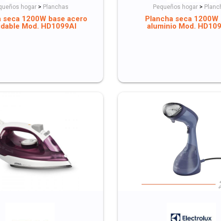
queños hogar
>
Planchas
Pequeños hogar
>
Planc
a seca 1200W base acero
Plancha seca 1200W
idable Mod. HD1099AI
aluminio Mod. HD10