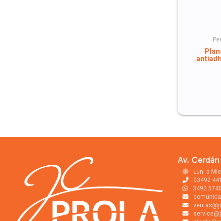
Pe
Plan
antiad
Av. Cerdán 
Lun. a Mie
03492 44
3492 574
comunica
ventas@j
service@j