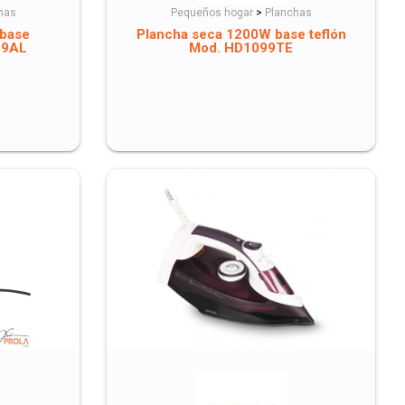
has
Pequeños hogar
>
Planchas
 base
Plancha seca 1200W base teflón
99AL
Mod. HD1099TE