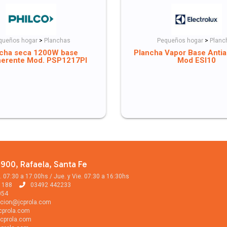
queños hogar
>
Planchas
Pequeños hogar
>
Planc
cha seca 1200W base
Plancha Vapor Base Anti
herente Mod. PSP1217PI
Mod ESI10
900, Rafaela, Santa Fe
. 07:30 a 17:00hs / Jue. y Vie. 07:30 a 16:30hs
1188
03492 442233
054
cion@jcprola.com
cprola.com
cprola.com