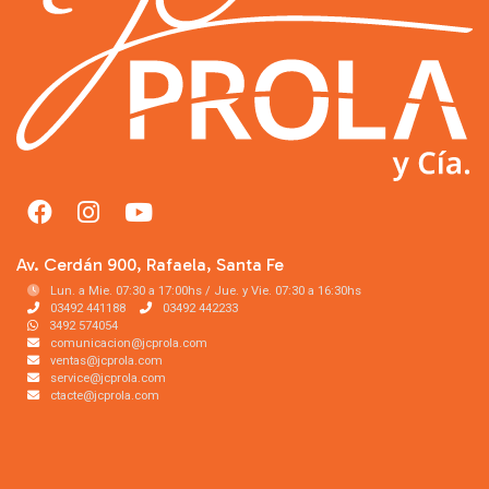
Av. Cerdán 900, Rafaela, Santa Fe
Lun. a Mie. 07:30 a 17:00hs / Jue. y Vie. 07:30 a 16:30hs
03492 441188
03492 442233
3492 574054
comunicacion@jcprola.com
ventas@jcprola.com
service@jcprola.com
ctacte@jcprola.com