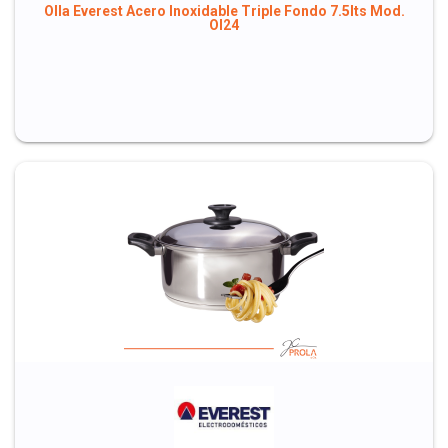
Olla Everest Acero Inoxidable Triple Fondo 7.5lts Mod.
OI24