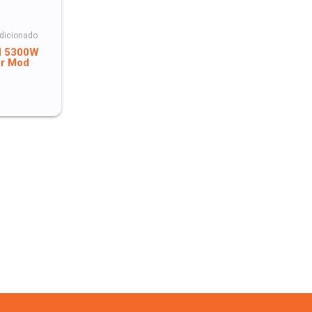
dicionado
H 5300W
or Mod