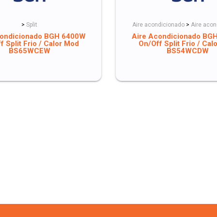
>
Split
Aire acondicionado
>
Aire acon
condicionado BGH 6400W
Aire Acondicionado BG
f Split Frio / Calor Mod
On/Off Split Frio / Cal
BS65WCEW
BS54WCDW