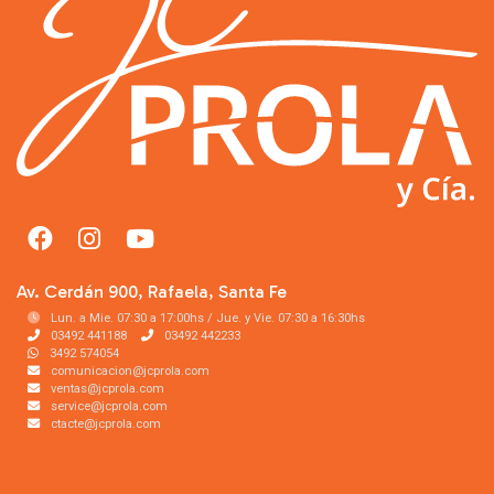
Av. Cerdán 900, Rafaela, Santa Fe
Lun. a Mie. 07:30 a 17:00hs / Jue. y Vie. 07:30 a 16:30hs
03492 441188
03492 442233
3492 574054
comunicacion@jcprola.com
ventas@jcprola.com
service@jcprola.com
ctacte@jcprola.com