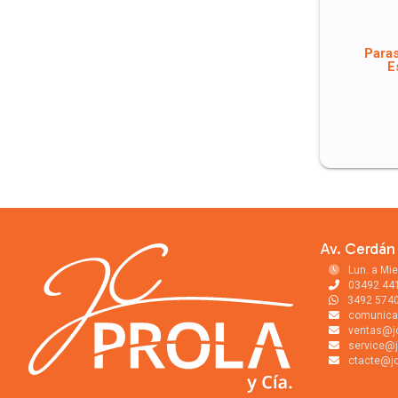
Paras
E
Av. Cerdán 
Lun. a Mie
03492 44
3492 574
comunica
ventas@j
service@j
ctacte@jc