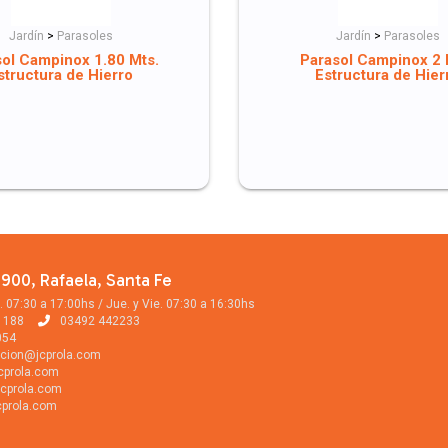
Jardín
>
Parasoles
Jardín
>
Parasoles
ol Campinox 1.80 Mts.
Parasol Campinox 2 
structura de Hierro
Estructura de Hier
900, Rafaela, Santa Fe
. 07:30 a 17:00hs / Jue. y Vie. 07:30 a 16:30hs
1188
03492 442233
054
cion@jcprola.com
cprola.com
cprola.com
prola.com